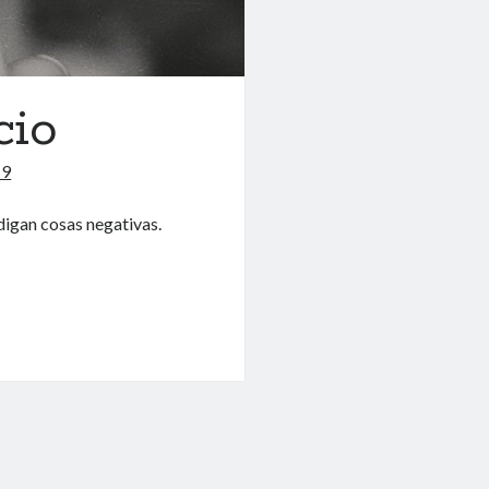
cio
19
digan cosas negativas.