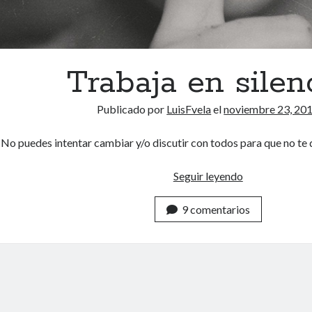
Trabaja en silen
Publicado por
LuisFvela
el
noviembre 23, 20
No puedes intentar cambiar y/o discutir con todos para que no te 
Seguir leyendo
T
r
9 comentarios
a
b
a
j
a
e
n