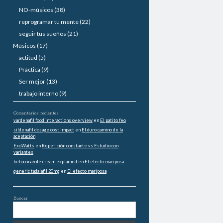
a
NO-músicos
(38)
reprogramar tu mente
(22)
l
seguir tus sueños
(21)
Músicos
(17)
actitud
(5)
Práctica
(9)
Ser mejor
(13)
trabajo interno
(9)
Comentarios recientes
vardenafil food interactions overview
en
El patito feo
sildenafil dosage cost impact
en
El duro camino de la
aceptación
ExoWatts
en
Repetición constante vs Estudio con
variantes
ketoconazole cream explained
en
El efecto mariposa
generic tadalafil 20mg
en
El efecto mariposa
Buscar
B
u