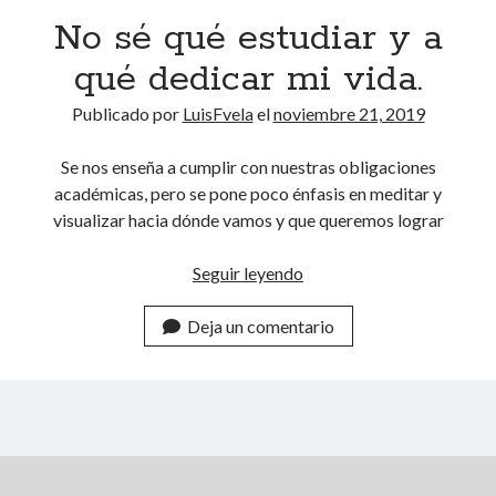
a
reprogramar tu mente
(22)
No sé qué estudiar y a
l
seguir tus sueños
(21)
qué dedicar mi vida.
Músicos
(17)
actitud
(5)
Publicado por
LuisFvela
el
noviembre 21, 2019
Práctica
(9)
Ser mejor
(13)
Se nos enseña a cumplir con nuestras obligaciones
trabajo interno
(9)
académicas, pero se pone poco énfasis en meditar y
visualizar hacia dónde vamos y que queremos lograr
Comentarios recientes
vardenafil food interactions overview
en
El patito feo
sildenafil dosage cost impact
en
El duro camino de la aceptación
Seguir leyendo
N
ExoWatts
en
Repetición constante vs Estudio con variantes
o
ketoconazole cream explained
en
El efecto mariposa
generic tadalafil 20mg
en
El efecto mariposa
Deja un comentario
s
é
q
Buscar
B
u
u
é
s
e
c
Tema Author para WordPress
de Compete Themes
a
s