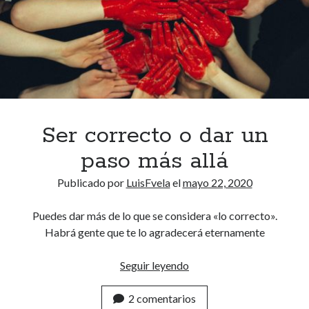
r
e
h
i
b
e
r
n
a
Ser correcto o dar un
c
paso más allá
i
ó
Publicado por
LuisFvela
el
mayo 22, 2020
n
Puedes dar más de lo que se considera «lo correcto».
Habrá gente que te lo agradecerá eternamente
Seguir leyendo
S
e
2 comentarios
r