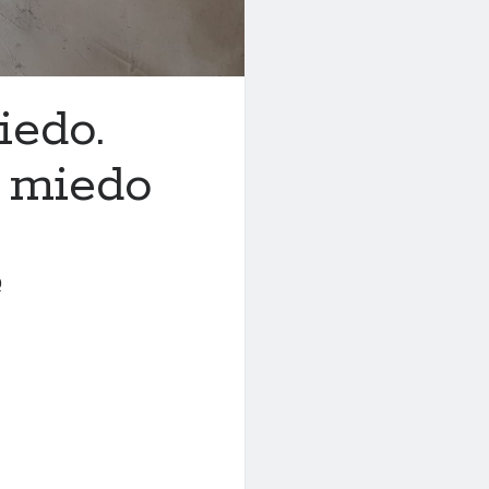
iedo.
l miedo
0