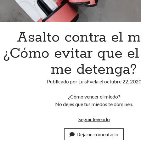
Asalto contra el m
¿Cómo evitar que e
me detenga?
Publicado por
LuisFvela
el
octubre 22, 202
¿Còmo vencer el miedo?
No dejes que tus miedos te dominen.
Seguir leyendo
A
s
Deja un comentario
a