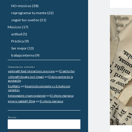
a
NO-músicos
(38)
reprogramar tu mente
(22)
l
seguir tus sueños
(21)
Músicos
(17)
actitud
(5)
Práctica
(9)
Ser mejor
(13)
trabajo interno
(9)
Comentarios recientes
vardenafil food interactions overview
en
El patito feo
sildenafil dosage cost impact
en
El duro camino de la
aceptación
ExoWatts
en
Repetición constante vs Estudio con
variantes
ketoconazole cream explained
en
El efecto mariposa
generic tadalafil 20mg
en
El efecto mariposa
Buscar
B
u