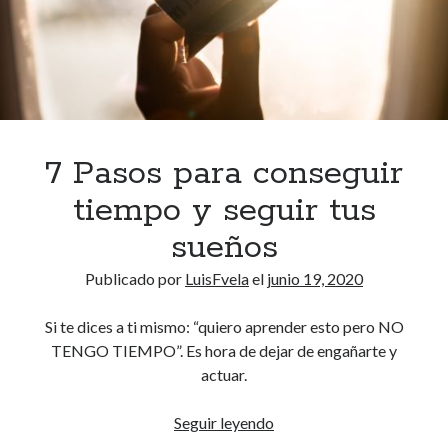
l
o
r
a
r
e
l
7 Pasos para conseguir
c
tiempo y seguir tus
o
n
sueños
o
Publicado por
LuisFvela
el
junio 19, 2020
c
i
Si te dices a ti mismo: “quiero aprender esto pero NO
m
TENGO TIEMPO”. Es hora de dejar de engañarte y
i
actuar.
e
n
Seguir leyendo
7
t
P
o