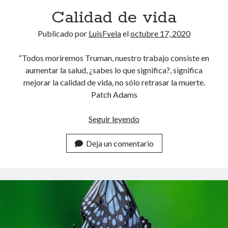
a
reprogramar tu mente
(22)
Calidad de vida
l
seguir tus sueños
(21)
Publicado por
LuisFvela
el
octubre 17, 2020
Músicos
(17)
actitud
(5)
“Todos moriremos Truman, nuestro trabajo consiste en
Práctica
(9)
aumentar la salud, ¿sabes lo que significa?, significa
Ser mejor
(13)
mejorar la calidad de vida, no sólo retrasar la muerte.
trabajo interno
(9)
Patch Adams
Comentarios recientes
vardenafil food interactions overview
en
El patito feo
Seguir leyendo
C
sildenafil dosage cost impact
en
El duro camino de la aceptación
ExoWatts
en
Repetición constante vs Estudio con variantes
a
ketoconazole cream explained
en
El efecto mariposa
Deja un comentario
l
generic tadalafil 20mg
en
El efecto mariposa
i
d
Buscar
a
B
d
u
s
d
c
e
a