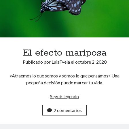
v
r
i
d
a
El efecto mariposa
Publicado por
LuisFvela
el
octubre 2, 2020
«Atraemos lo que somos y somos lo que pensamos» Una
pequeña decisión puede marcar tu vida.
Seguir leyendo
E
l
2 comentarios
e
f
e