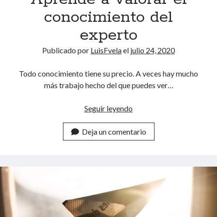
c
conocimiento del
i
ó
experto
n
Publicado por
LuisFvela
el
julio 24, 2020
Todo conocimiento tiene su precio. A veces hay mucho
más trabajo hecho del que puedes ver…
Seguir leyendo
A
p
Deja un comentario
r
e
n
d
e
a
v
a