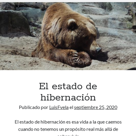
c
t
o
m
a
r
i
p
o
s
a
El estado de
hibernación
Publicado por
LuisFvela
el
septiembre 25, 2020
El estado de hibernación es esa vida a la que caemos
cuando no tenemos un propósito real más allá de