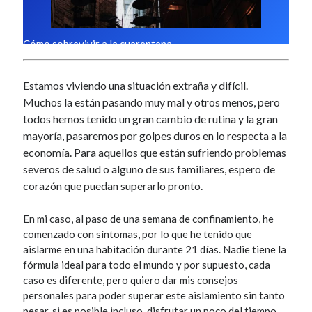
r
Cómo sobrevivir a la cuarentena
Estamos viviendo una situación extraña y difícil.
Muchos la están pasando muy mal y otros menos, pero
todos hemos tenido un gran cambio de rutina y la gran
mayoría, pasaremos por golpes duros en lo respecta a la
economía. Para aquellos que están sufriendo problemas
severos de salud o alguno de sus familiares, espero de
corazón que puedan superarlo pronto.
En mi caso, al paso de una semana de confinamiento, he
comenzado con síntomas, por lo que he tenido que
aislarme en una habitación durante 21 días. Nadie tiene la
fórmula ideal para todo el mundo y por supuesto, cada
caso es diferente, pero quiero dar mis consejos
personales para poder superar este aislamiento sin tanto
pesar, si es posible incluso, disfrutar un poco del tiempo.