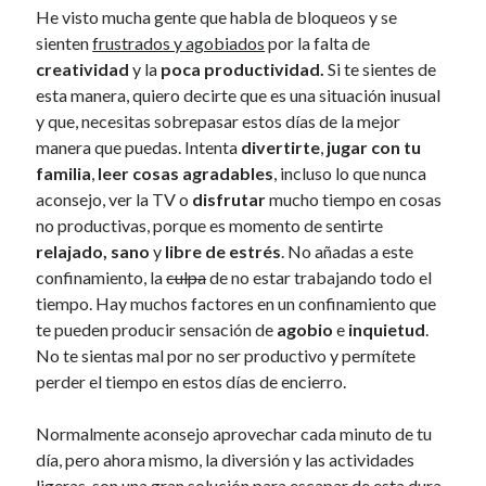
He visto mucha gente que habla de bloqueos y se
sienten
frustrados y agobiados
por la falta de
creatividad
y la
poca productividad.
Si te sientes de
esta manera, quiero decirte que es una situación inusual
y que, necesitas sobrepasar estos días de la mejor
manera que puedas. Intenta
divertirte
,
jugar con tu
familia
,
leer cosas agradables
, incluso lo que nunca
aconsejo, ver la TV o
disfrutar
mucho tiempo en cosas
no productivas, porque es momento de sentirte
relajado, sano
y
libre de estrés
. No añadas a este
confinamiento, la
culpa
de no estar trabajando todo el
tiempo. Hay muchos factores en un confinamiento que
te pueden producir sensación de
agobio
e
inquietud
.
No te sientas mal por no ser productivo y permítete
perder el tiempo en estos días de encierro.
Normalmente aconsejo aprovechar cada minuto de tu
día, pero ahora mismo, la diversión y las actividades
ligeras, son una gran solución para escapar de esta
dura