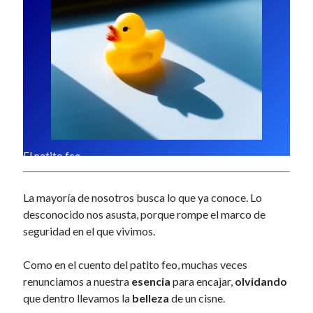
a
reprogramar tu mente
(22)
l
seguir tus sueños
(21)
Músicos
(17)
actitud
(5)
Práctica
(9)
Ser mejor
(13)
trabajo interno
(9)
Comentarios recientes
vardenafil food interactions overview
en
El patito feo
El patito feo
sildenafil dosage cost impact
en
El duro camino de la aceptación
ExoWatts
en
Repetición constante vs Estudio con variantes
ketoconazole cream explained
en
El efecto mariposa
La mayoría de nosotros busca lo que ya conoce. Lo
generic tadalafil 20mg
en
El efecto mariposa
desconocido nos asusta, porque rompe el marco de
seguridad en el que vivimos.
Buscar
B
Como en el cuento del patito feo, muchas veces
u
s
renunciamos a nuestra
esencia
para encajar,
olvidando
c
que dentro llevamos la
belleza
de un cisne.
a