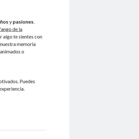
eños
y
pasiones
.
fango de la
r algo te sientes con
nuestra memoria
esanimados o
otivados. Puedes
experiencia.