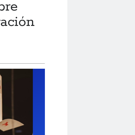
bre
ación