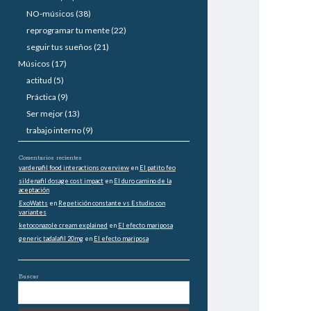
a
NO-músicos
(38)
reprogramar tu mente
(22)
l
seguir tus sueños
(21)
Músicos
(17)
actitud
(5)
Práctica
(9)
Ser mejor
(13)
trabajo interno
(9)
Comentarios recientes
vardenafil food interactions overview
en
El patito feo
sildenafil dosage cost impact
en
El duro camino de la
aceptación
ExoWatts
en
Repetición constante vs Estudio con
variantes
ketoconazole cream explained
en
El efecto mariposa
generic tadalafil 20mg
en
El efecto mariposa
Buscar
B
u