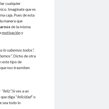
lar cualquier
mico. Imagínate que es
ma caja. Pues de esta
Y la manera que
arnos
de la misma
ra
motivación
y
sto lo sabemos todos”,
abemos”
. Dicho de otra
 este tipo de
 que nos trasmiten
r
“feliz”.
Si ves a un
 que diga “
felicidad
” o
ue sea todo lo