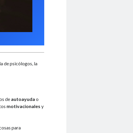
a de psicólogos, la
ros de
autoayuda
o
xtos
motivacionales
y
 cosas para