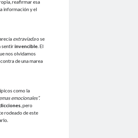
ropia, reafirmar esa
a información y el
parecía
extraviada
o se
 sentir
invencible
. El
que nos olvidamos
 contra de una marea
ípicos como la
emas emocionales”.
dicciones
, pero
te rodeado de este
rlo.