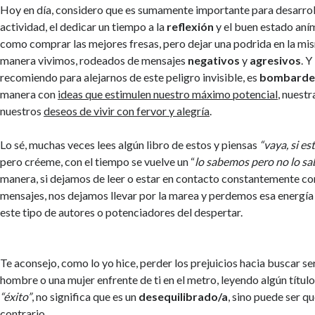
Hoy en día, considero que es sumamente importante para desarrol
actividad, el dedicar un tiempo a la
reflexión
y el buen estado aní
como comprar las mejores fresas, pero dejar una podrida en la mis
manera vivimos, rodeados de mensajes
negativos
y
agresivos
. 
recomiendo para alejarnos de este peligro invisible, es
bombarde
manera con
ideas que estimulen nuestro máximo potencial
, nuest
nuestros
deseos de vivir con fervor y alegría
.
Lo sé, muchas veces lees algún libro de estos y piensas
“vaya, si e
pero créeme, con el tiempo se vuelve un “
lo sabemos pero no lo s
manera, si dejamos de leer o estar en contacto constantemente con
mensajes, nos dejamos llevar por la marea y perdemos esa energía
este tipo de autores o potenciadores del despertar.
Te aconsejo, como lo yo hice, perder los prejuicios hacia buscar se
hombre o una mujer enfrente de ti en el metro, leyendo algún título
“éxito”
, no significa que es un
desequilibrado/a
, sino puede ser q
contrario.