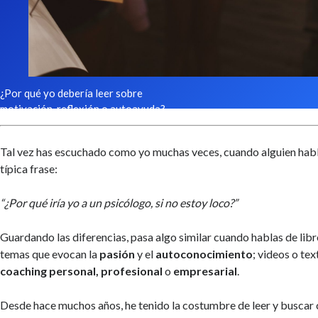
¿Por qué yo debería leer sobre
motivación, reflexión o autoayuda?
Tal vez has escuchado como yo muchas veces, cuando alguien habl
típica frase:
“¿Por qué iría yo a un psicólogo, si no estoy loco?”
Guardando las diferencias, pasa algo similar cuando hablas de lib
temas que evocan la
pasión
y el
autoconocimiento
; videos o te
coaching personal, profesional
o
empresarial
.
Desde hace muchos años, he tenido la costumbre de leer y buscar