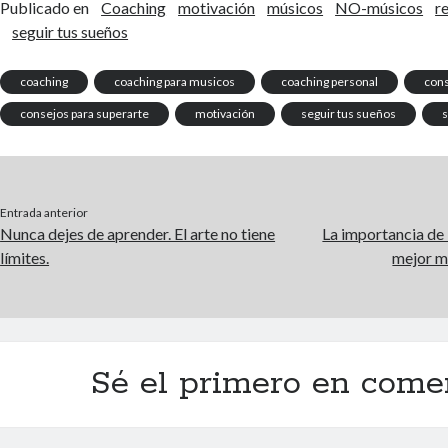
Publicado en
Coaching
motivación
músicos
NO-músicos
r
seguir tus sueños
coaching
coaching para musicos
coaching personal
cons
consejos para superarte
motivación
seguir tus sueños
s
Entrada anterior
Nunca dejes de aprender. El arte no tiene
La importancia de 
límites.
mejor m
Sé el primero en come