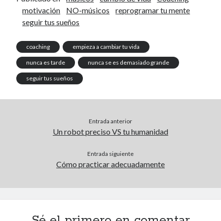
motivación
NO-músicos
reprogramar tu mente
seguir tus sueños
coaching
empieza a cambiar tu vida
nunca es tarde
nunca se es demasiado grande
seguir tus sueños
Entrada anterior
Un robot preciso VS tu humanidad
Entrada siguiente
Cómo practicar adecuadamente
Sé el primero en comentar