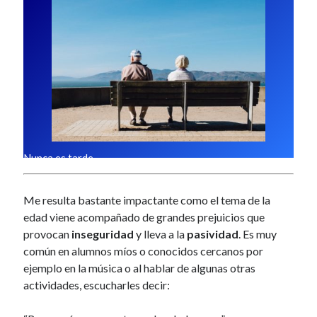
a
reprogramar tu mente
(22)
l
seguir tus sueños
(21)
Músicos
(17)
actitud
(5)
Práctica
(9)
Ser mejor
(13)
trabajo interno
(9)
Comentarios recientes
vardenafil food interactions overview
en
El patito feo
Nunca es tarde
sildenafil dosage cost impact
en
El duro camino de la aceptación
ExoWatts
en
Repetición constante vs Estudio con variantes
ketoconazole cream explained
en
El efecto mariposa
Me resulta bastante impactante como el tema de la
generic tadalafil 20mg
en
El efecto mariposa
edad viene acompañado de grandes prejuicios que
provocan
inseguridad
y lleva a la
pasividad
. Es muy
Buscar
común en alumnos míos o conocidos cercanos por
B
ejemplo en la música o al hablar de algunas otras
u
s
actividades, escucharles decir:
c
a