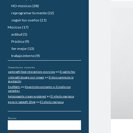
a
NO-músicos
(38)
reprogramar tu mente
(22)
l
seguir tus sueños
(21)
Músicos
(17)
actitud
(5)
Práctica
(9)
Ser mejor
(13)
trabajo interno
(9)
Comentarios recientes
vardenafil food interactions overview
en
El patito feo
sildenafil dosage cost impact
en
El duro camino de la
aceptación
ExoWatts
en
Repetición constante vs Estudio con
variantes
ketoconazole cream explained
en
El efecto mariposa
generic tadalafil 20mg
en
El efecto mariposa
Buscar
B
u