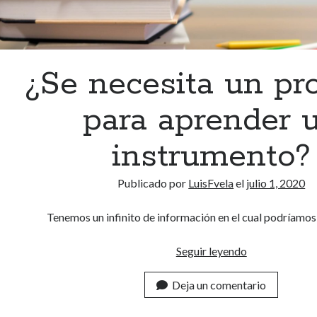
¿Se necesita un pr
para aprender 
instrumento?
Publicado por
LuisFvela
el
julio 1, 2020
Tenemos un infinito de información en el cual podríamo
Seguir leyendo
¿
S
Deja un comentario
e
n