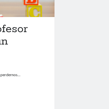
ofesor
un
s perdernos…