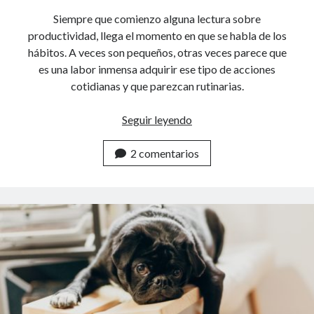
Siempre que comienzo alguna lectura sobre
productividad, llega el momento en que se habla de los
hábitos. A veces son pequeños, otras veces parece que
es una labor inmensa adquirir ese tipo de acciones
cotidianas y que parezcan rutinarias.
Seguir leyendo
C
r
2 comentarios
e
a
b
u
e
n
o
s
h
á