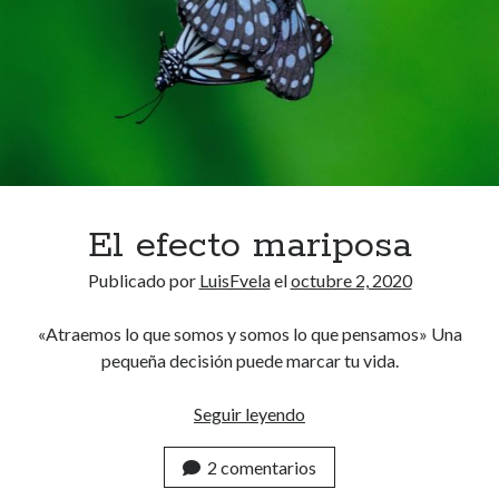
r
m
i
n
o
d
e
l
a
a
El efecto mariposa
c
Publicado por
LuisFvela
el
octubre 2, 2020
e
p
«Atraemos lo que somos y somos lo que pensamos» Una
t
pequeña decisión puede marcar tu vida.
a
c
Seguir leyendo
E
i
l
ó
2 comentarios
e
n
f