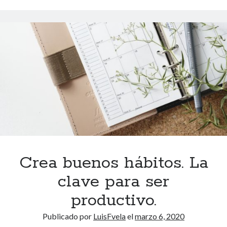
e
c
t
o
m
a
r
i
p
o
s
a
Crea buenos hábitos. La
clave para ser
productivo.
Publicado por
LuisFvela
el
marzo 6, 2020