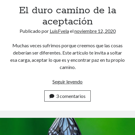
a
reprogramar tu mente
(22)
El duro camino de la
l
seguir tus sueños
(21)
aceptación
Músicos
(17)
actitud
(5)
Publicado por
LuisFvela
el
noviembre 12, 2020
Práctica
(9)
Ser mejor
(13)
Muchas veces sufrimos porque creemos que las cosas
trabajo interno
(9)
deberían ser diferentes. Este artículo te invita a soltar
esa carga, aceptar lo que es y encontrar paz en tu propio
Comentarios recientes
vardenafil food interactions overview
en
El patito feo
camino.
sildenafil dosage cost impact
en
El duro camino de la aceptación
ExoWatts
en
Repetición constante vs Estudio con variantes
Seguir leyendo
E
ketoconazole cream explained
en
El efecto mariposa
generic tadalafil 20mg
en
El efecto mariposa
l
3 comentarios
d
u
Buscar
B
r
u
o
s
c
c
a
a