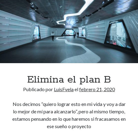
r
r
t
p
a
r
n
o
c
d
i
u
a
c
d
t
e
i
a
v
b
Elimina el plan B
o
u
.
Publicado por
LuisFvela
el
febrero 21, 2020
r
r
Nos decimos “quiero lograr esto en mi vida y voy a dar
i
lo mejor de mí para alcanzarlo”, pero al mismo tiempo,
r
estamos pensando en lo que haremos si fracasamos en
n
ese sueño o proyecto
o
s