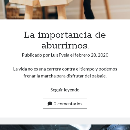
b
i
t
o
s
La importancia de
.
aburrirnos.
L
a
Publicado por
LuisFvela
el
febrero 28, 2020
c
l
La vida no es una carrera contra el tiempo y podemos
a
frenar la marcha para disfrutar del paisaje.
v
e
Seguir leyendo
L
p
a
a
2 comentarios
i
r
m
a
p
s
o
e