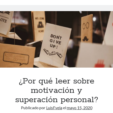
o
e
v
i
t
a
r
f
r
a
c
a
s
¿Por qué leer sobre
a
motivación y
r
e
superación personal?
n
Publicado por
LuisFvela
el
mayo 15, 2020
t