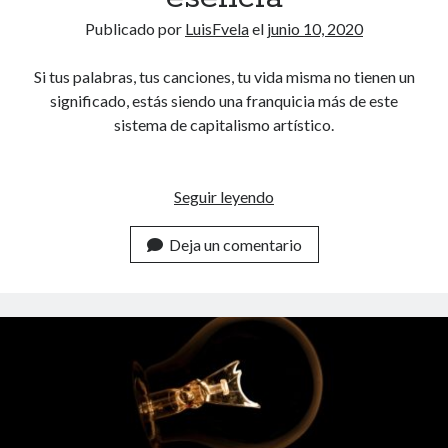
t
?
Publicado por
LuisFvela
el
junio 10, 2020
i
e
Si tus palabras, tus canciones, tu vida misma no tienen un
m
significado, estás siendo una franquicia más de este
p
sistema de capitalismo artístico.
o
y
s
Seguir leyendo
M
e
i
g
Deja un comentario
e
u
d
i
o
r
a
t
t
u
u
s
p
s
r
u
o