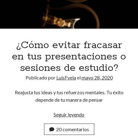
e
p
ñ
i
o
a
s
e
s
e
¿Cómo evitar fracasar
n
en tus presentaciones o
c
i
sesiones de estudio?
a
Publicado por
LuisFvela
el
mayo 28, 2020
Reajusta tus ideas y tus refuerzos mentales. Tu éxito
depende de tu manera de pensar
Seguir leyendo
¿
C
20 comentarios
ó
m