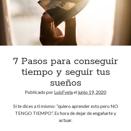
i
r
t
a
u
n
p
r
o
f
7 Pasos para conseguir
e
tiempo y seguir tus
s
o
sueños
r
Publicado por
LuisFvela
el
junio 19, 2020
p
a
Si te dices a ti mismo: “quiero aprender esto pero NO
r
TENGO TIEMPO”. Es hora de dejar de engañarte y
a
actuar.
a
p